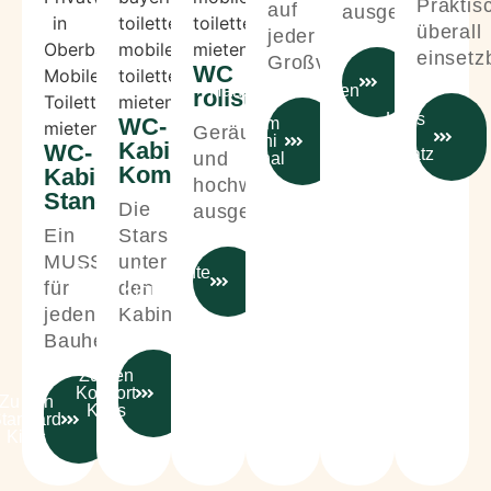
Praktis
auf
ausgestattet!
überall
jeder
einsetz
Großveranstaltung!
WC
zum
Handwaschbecken
rollstuhlgerecht
Kinis
WC-
Zum
Geräumig
im
Kini
Kabine
WC-
Einsatz
und
Urinal
Komfort
Kabine
hochwertigst
Standard
Die
ausgestattet!
Ein
Stars
MUSS
unter
Rollstuhlgerechte
für
den
Kinis
jeden
Kabinen!
Bauherrn!
Zu den
Komfort
Zu den
Kinis
tandard
Kinis