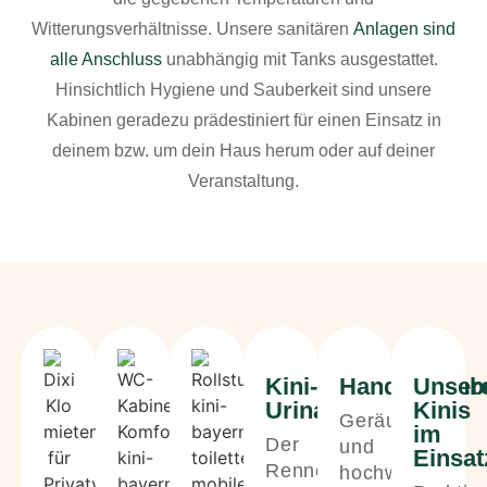
Witterungsverhältnisse. Unsere sanitären
Anlagen sind
alle Anschluss
unabhängig mit Tanks ausgestattet.
Hinsichtlich Hygiene und Sauberkeit sind unsere
Kabinen geradezu prädestiniert für einen Einsatz in
deinem bzw. um dein Haus herum oder auf deiner
Veranstaltung.
Kini-
Handwaschb
Unser
Urinale
Kinis
Geräumig
im
Der
und
Einsat
Renner
hochwertigst